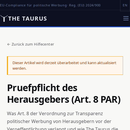
EU-Compliance für politische Werbung
· Reg. (EU) 2024/900
EN
THE TAURUS
←
Zurück zum Hilfecenter
Dieser Artikel wird derzeit überarbeitet und kann aktualisiert
werden.
Pruefpflicht des
Herausgebers (Art. 8 PAR)
Was Art. 8 der Verordnung zur Transparenz
politischer Werbung von Herausgebern vor der
Veroeffentlichung verlangt und wie The Taurus die