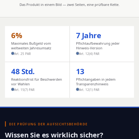
Das Produkt in einem Bild — zwei Seiten, eine prüfbare Kette.
6%
7 Jahre
Maximales Bußgeld vom
Pflichtaufbewahrung jeder
weltweiten Jahresumsatz
Hinweis-Version
Art. 25 PAR
Art. 12(4) PAR
48 Std.
13
Reaktionsfrist für Beschwerden
Pflichtangaben in jedem
vor Wahlen
Transparenzhinweis
Art. 15(7) PAR
Art. 12(1) PAR
DIE PRÜFUNG DER AUFSICHTSBEHÖRDE
Wissen Sie es wirklich sicher?