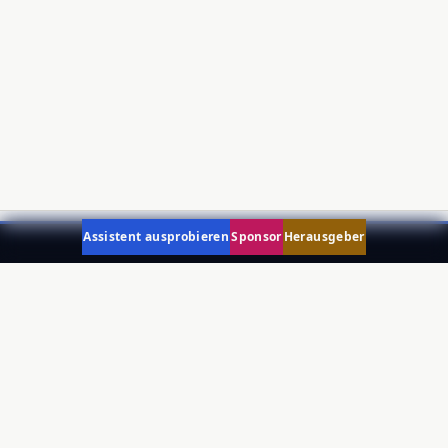
Assistent ausprobieren
Sponsor
Herausgeber
THE TAURUS
Compliance-Plattform für die Verordnung (EU)
2024/900 über die Transparenz politischer
Werbung.
PRODUKT