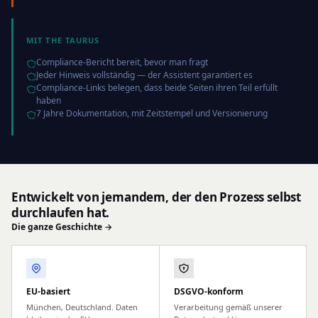
MIT THE TAURUS
Compliance-Bericht bereit, bevor man fragt
Jeder Hinweis vollständig — der Assistent garantiert es
Compliance-Links belegen, dass beide Seiten ihren Teil erfüllt
haben
7 Jahre Dokumentation, mit Zeitstempel und Versionierung
Entwickelt von jemandem, der den Prozess selbst
durchlaufen hat.
Die ganze Geschichte →
EU-basiert
DSGVO-konform
München, Deutschland. Daten
Verarbeitung gemäß unserer