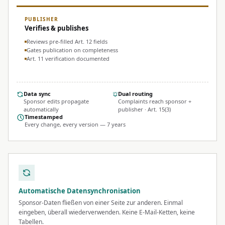
PUBLISHER
Verifies & publishes
Reviews pre-filled Art. 12 fields
Gates publication on completeness
Art. 11 verification documented
Data sync
Dual routing
Sponsor edits propagate
Complaints reach sponsor +
automatically
publisher · Art. 15(3)
Timestamped
Every change, every version — 7 years
Automatische Datensynchronisation
Sponsor-Daten fließen von einer Seite zur anderen. Einmal
eingeben, überall wiederverwenden. Keine E-Mail-Ketten, keine
Tabellen.