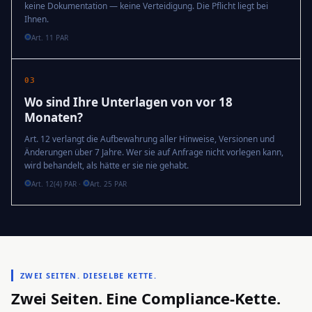
keine Dokumentation — keine Verteidigung. Die Pflicht liegt bei
Ihnen.
Art. 11 PAR
03
Wo sind Ihre Unterlagen von vor 18
Monaten?
Art. 12 verlangt die Aufbewahrung aller Hinweise, Versionen und
Änderungen über 7 Jahre. Wer sie auf Anfrage nicht vorlegen kann,
wird behandelt, als hätte er sie nie gehabt.
Art. 12(4) PAR
·
Art. 25 PAR
ZWEI SEITEN. DIESELBE KETTE.
Zwei Seiten. Eine Compliance-Kette.