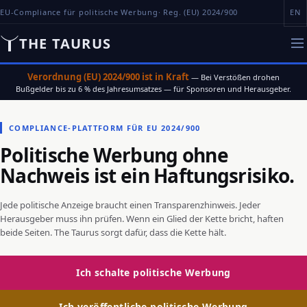
EU-Compliance für politische Werbung
· Reg. (EU) 2024/900
EN
THE TAURUS
Verordnung (EU) 2024/900 ist in Kraft
—
Bei Verstößen drohen
Bußgelder bis zu 6 % des Jahresumsatzes — für Sponsoren und Herausgeber.
COMPLIANCE-PLATTFORM FÜR EU 2024/900
Politische Werbung ohne
Nachweis ist ein Haftungsrisiko.
Jede politische Anzeige braucht einen Transparenzhinweis. Jeder
Herausgeber muss ihn prüfen. Wenn ein Glied der Kette bricht, haften
beide Seiten. The Taurus sorgt dafür, dass die Kette hält.
Ich schalte politische Werbung
Ich veröffentliche politische Werbung