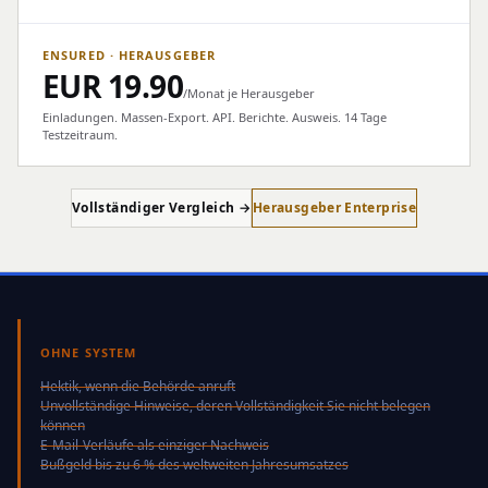
ENSURED · HERAUSGEBER
EUR
19.90
/Monat je Herausgeber
Einladungen. Massen-Export. API. Berichte. Ausweis. 14 Tage
Testzeitraum.
Vollständiger Vergleich →
Herausgeber Enterprise
OHNE SYSTEM
Hektik, wenn die Behörde anruft
Unvollständige Hinweise, deren Vollständigkeit Sie nicht belegen
können
E-Mail-Verläufe als einziger Nachweis
Bußgeld bis zu 6 % des weltweiten Jahresumsatzes