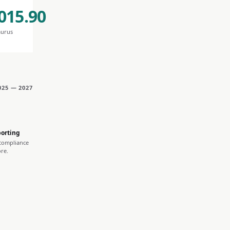
015.90
aurus
025 — 2027
orting
 compliance
re.