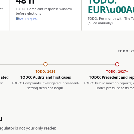
EUR\u00A
of
TODO: Complaint response window
before elections
TODO: Per month with The T
Art. 15(7) PAR
(billed annually)
TODO: 2
TODO: 2026
TODO: 2027+
nated
TODO: Audits and first cases
TODO: Precedent and rep
on
TODO: Complaints investigated; precedent-
TODO: Public sanction reports;
setting decisions begin.
under pressure costs mo
u
ulator is not your only reader.