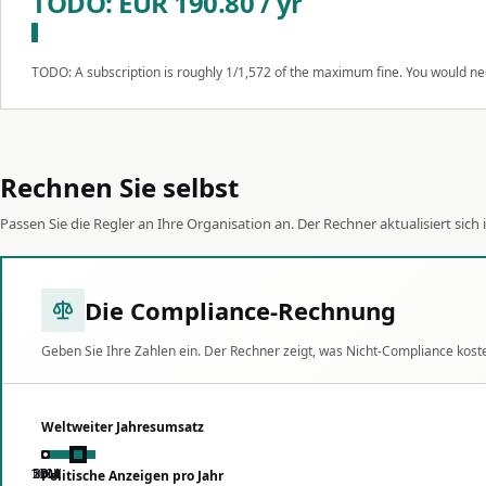
TODO: EUR 190.80 / yr
TODO: A subscription is roughly 1/1,572 of the maximum fine. You would nee
Rechnen Sie selbst
Passen Sie die Regler an Ihre Organisation an. Der Rechner aktualisiert sich i
Die Compliance-Rechnung
Geben Sie Ihre Zahlen ein. Der Rechner zeigt, was Nicht-Compliance kost
Weltweiter Jahresumsatz
100K
10M
25M
50M
Politische Anzeigen pro Jahr