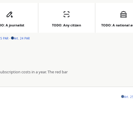
O: A journalist
TODO: Any citizen
TODO: A national a
·
15 PAR
Art. 24 PAR
bscription costs in a year. The red bar
Art. 2