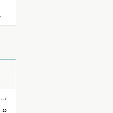
y.
00 €
20