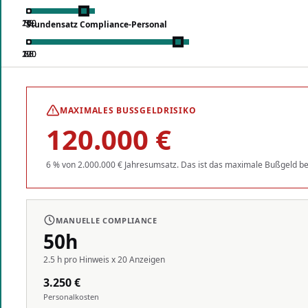
100
200
50
1
Stundensatz Compliance-Personal
120
200
20
65
MAXIMALES BUSSGELDRISIKO
120.000 €
6 % von 2.000.000 € Jahresumsatz. Das ist das maximale Bußgeld b
MANUELLE COMPLIANCE
50
h
2.5 h pro Hinweis x 20 Anzeigen
3.250 €
Personalkosten