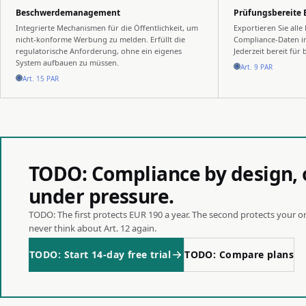
Beschwerdemanagement
Prüfungsbereite 
Integrierte Mechanismen für die Öffentlichkeit, um
Exportieren Sie all
nicht-konforme Werbung zu melden. Erfüllt die
Compliance-Daten in
regulatorische Anforderung, ohne ein eigenes
Jederzeit bereit für
System aufbauen zu müssen.
Art. 9 PAR
Art. 15 PAR
TODO: Compliance by design, 
under pressure.
TODO: The first protects EUR 190 a year. The second protects your org
never think about Art. 12 again.
TODO: Start 14-day free trial
TODO: Compare plans