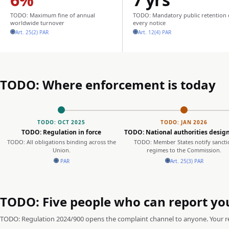
TODO: Maximum fine of annual
TODO: Mandatory public retention 
worldwide turnover
every notice
Art. 25(2) PAR
Art. 12(4) PAR
TODO: Where enforcement is today
TODO: OCT 2025
TODO: JAN 2026
TODO: Regulation in force
TODO: National authorities desig
TODO: All obligations binding across the
TODO: Member States notify sancti
Union.
regimes to the Commission.
PAR
Art. 25(3) PAR
TODO: Five people who can report yo
TODO: Regulation 2024/900 opens the complaint channel to anyone. Your reg