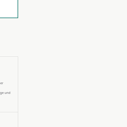
ber
nge und