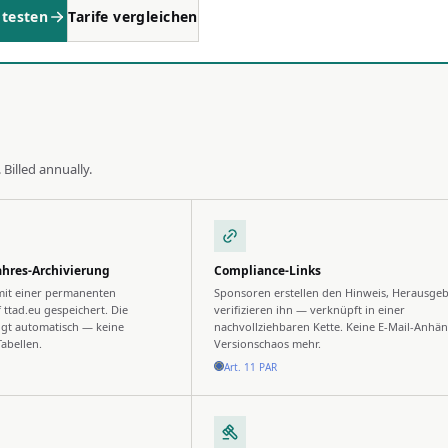
 testen
Tarife vergleichen
Billed annually.
ahres-Archivierung
Compliance-Links
mit einer permanenten
Sponsoren erstellen den Hinweis, Herausge
 ttad.eu gespeichert. Die
verifizieren ihn — verknüpft in einer
gt automatisch — keine
nachvollziehbaren Kette. Keine E-Mail-Anhä
Tabellen.
Versionschaos mehr.
Art. 11 PAR