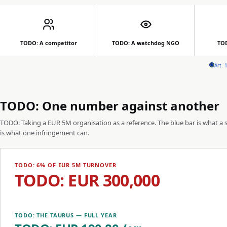
TODO: A competitor
TODO: A watchdog NGO
TOD
Art. 
TODO: One number against another
TODO: Taking a EUR 5M organisation as a reference. The blue bar is what a su
is what one infringement can.
TODO: 6% OF EUR 5M TURNOVER
TODO: EUR 300,000
TODO: THE TAURUS — FULL YEAR