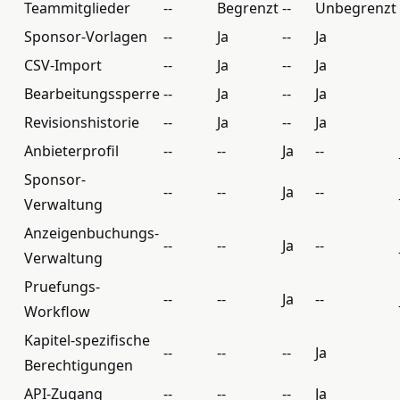
Teammitglieder
--
Begrenzt
--
Unbegrenzt
Sponsor-Vorlagen
--
Ja
--
Ja
CSV-Import
--
Ja
--
Ja
Bearbeitungssperre
--
Ja
--
Ja
Revisionshistorie
--
Ja
--
Ja
Anbieterprofil
--
--
Ja
--
Sponsor-
--
--
Ja
--
Verwaltung
Anzeigenbuchungs-
--
--
Ja
--
Verwaltung
Pruefungs-
--
--
Ja
--
Workflow
Kapitel-spezifische
--
--
--
Ja
Berechtigungen
API-Zugang
--
--
--
Ja