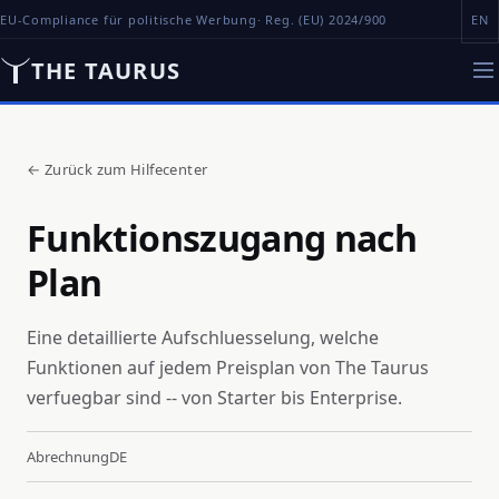
EU-Compliance für politische Werbung
· Reg. (EU) 2024/900
EN
THE TAURUS
←
Zurück zum Hilfecenter
Funktionszugang nach
Plan
Eine detaillierte Aufschluesselung, welche
Funktionen auf jedem Preisplan von The Taurus
verfuegbar sind -- von Starter bis Enterprise.
Abrechnung
DE